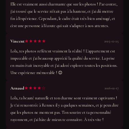
Elle est vraiment aussi charmante que sur les photos ! Par contre,
j'ai trouvé que le service n'était pas à la hauteur, et j'ai dû mettre
fin à l'expérience. Cependant, le cadre était très bien aménagé, et
c'est une personne à l'écoute qui sait s'adapter à nos attentes.
★★★★★
Vincent
2025-12-25
Lola, tes photos reflètent vraiment la réalité ! L'appartement est
impeccable et j'ai beaucoup apprécié la qualité du service. La prise
en main était incroyable et j'ai adoré explorer toutes les positions.
Une expérience mémorable ! 😊
★★★★☆
Arnaud
2026-02-17
Lola, ta beauté naturelle et ton charme sont vraiment captivants !
Je t'ai rencontrée à Rennes il y a quelques semaines, et je peux dire
que les photos ne mentent pas. Ton sourire et ta personnalité
rayonnent, et j'ai hâte de mieux te connaître. À très vite !