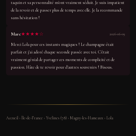
taquin et sa personnalité m'ont vraiment séduit. Je suis impatient
de la revoir et de passer plus de temps avec elle. Je la recommande
sans hésitation !
★★★★☆
Marc
2026-06-09
Merci Lola pour ces instants magiques ! Le champagne était
parfait et j'ai adoré chaque seconde passée avec toi. C'était
vraiment génial de partager ces moments de complicité et de
passion. Hâte de te revoir pour d'autres souvenirs ! Bisous.
Accueil
›
Île-de-France
›
Yvelines (78)
›
Magny-les-Hameaux
›
Lola