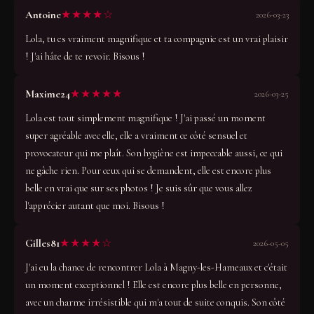
★★★★☆
Antoine
2026-03-23
Lola, tu es vraiment magnifique et ta compagnie est un vrai plaisir
! J'ai hâte de te revoir. Bisous !
★★★★★
Maxime24
2026-03-25
Lola est tout simplement magnifique ! J'ai passé un moment
super agréable avec elle, elle a vraiment ce côté sensuel et
provocateur qui me plaît. Son hygiène est impeccable aussi, ce qui
ne gâche rien. Pour ceux qui se demandent, elle est encore plus
belle en vrai que sur ses photos ! Je suis sûr que vous allez
l'apprécier autant que moi. Bisous !
★★★★☆
Gilles81
2026-05-05
J'ai eu la chance de rencontrer Lola à Magny-les-Hameaux et c'était
un moment exceptionnel ! Elle est encore plus belle en personne,
avec un charme irrésistible qui m'a tout de suite conquis. Son côté