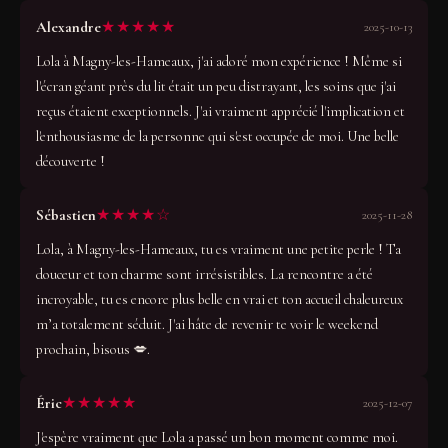
★★★★★
Alexandre
2025-10-13
Lola à Magny-les-Hameaux, j'ai adoré mon expérience ! Même si
l'écran géant près du lit était un peu distrayant, les soins que j'ai
reçus étaient exceptionnels. J'ai vraiment apprécié l'implication et
l'enthousiasme de la personne qui s'est occupée de moi. Une belle
découverte !
★★★★☆
Sébastien
2025-11-28
Lola, à Magny-les-Hameaux, tu es vraiment une petite perle ! Ta
douceur et ton charme sont irrésistibles. La rencontre a été
incroyable, tu es encore plus belle en vrai et ton accueil chaleureux
m’a totalement séduit. J'ai hâte de revenir te voir le weekend
prochain, bisous 💋.
★★★★★
Éric
2025-12-07
J'espère vraiment que Lola a passé un bon moment comme moi.