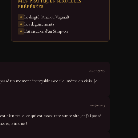
Mes pratiques sexuelles
préférées
Le doigté (Anal ou Vaginal)
Les déguisements
L'utilisation d'un Strap-on
2025-09-05
 passé un moment incroyable avec elle, même en visio. Je
2025-09-13
t bien réelle, ce qui est assez rare sur ce site, et j'ai passé
 encore, Simone !