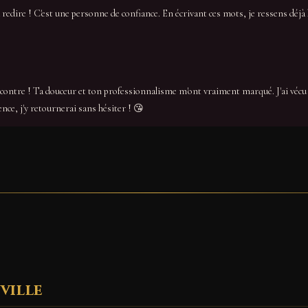
 redire ! C'est une personne de confiance. En écrivant ces mots, je ressens déjà l
rencontre ! Ta douceur et ton professionnalisme m'ont vraiment marqué. J'ai vé
nce, j'y retournerai sans hésiter ! 😘
ville