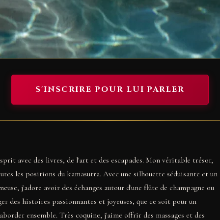
S'INSCRIRE POUR LUI PARLER
rit avec des livres, de l'art et des escapades. Mon véritable trésor,
outes les positions du kamasutra. Avec une silhouette séduisante et un
rmeuse, j'adore avoir des échanges autour d'une flûte de champagne ou
r des histoires passionnantes et joyeuses, que ce soit pour un
aborder ensemble. Très coquine, j'aime offrir des massages et des