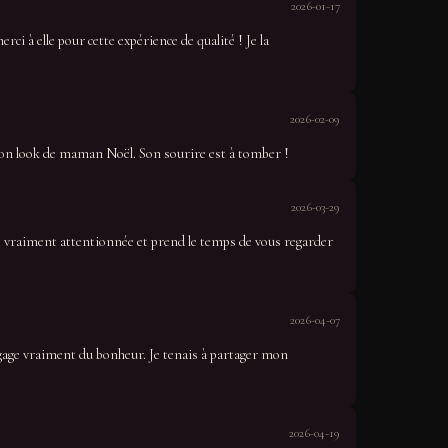
2026-01-17
i à elle pour cette expérience de qualité ! Je la
2026-02-09
 son look de maman Noël. Son sourire est à tomber !
2026-03-29
t vraiment attentionnée et prend le temps de vous regarder
2026-04-07
dégage vraiment du bonheur. Je tenais à partager mon
2026-04-19