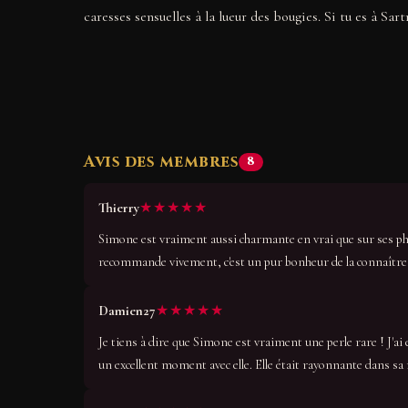
caresses sensuelles à la lueur des bougies. Si tu es à Sart
Avis des membres
8
★★★★★
Thierry
Simone est vraiment aussi charmante en vrai que sur ses phot
recommande vivement, c'est un pur bonheur de la connaître
★★★★★
Damien27
Je tiens à dire que Simone est vraiment une perle rare ! J'ai eu
un excellent moment avec elle. Elle était rayonnante dans sa 