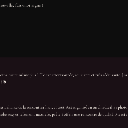
rouville, fais-moi signe !
os, voire même plus ! Elle est attentionnée, souriante et très séduisante. J'ai
 ! 🌟
 la chance de la rencontrer hier, et tout s'est organisé en un clin d'œil. Sa photo es
robe sexy et tellement naturelle, prête à offrir une rencontre de qualité. Merci