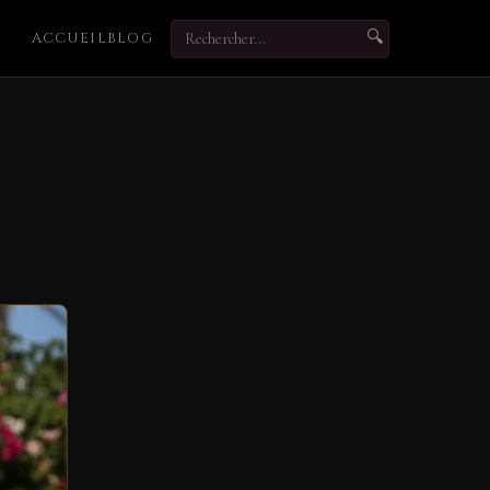
🔍
ACCUEIL
BLOG