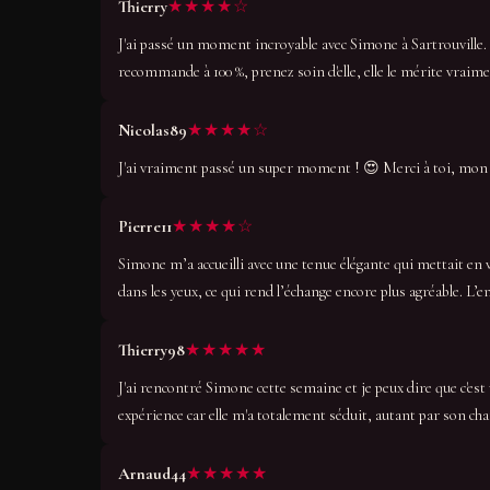
★★★★☆
Thierry
J'ai passé un moment incroyable avec Simone à Sartrouville. 
recommande à 100 %, prenez soin d'elle, elle le mérite vraime
★★★★☆
Nicolas89
J'ai vraiment passé un super moment ! 😍 Merci à toi, mon c
★★★★☆
Pierre11
Simone m’a accueilli avec une tenue élégante qui mettait en
dans les yeux, ce qui rend l’échange encore plus agréable. L’en
★★★★★
Thierry98
J'ai rencontré Simone cette semaine et je peux dire que c'est
expérience car elle m'a totalement séduit, autant par son c
★★★★★
Arnaud44