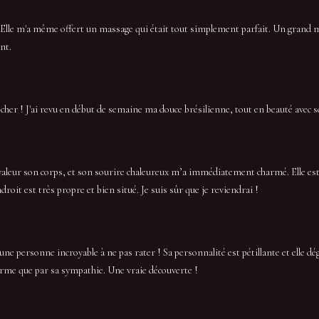
Elle m'a même offert un massage qui était tout simplement parfait. Un grand merc
nt.
her ! J'ai revu en début de semaine ma douce brésilienne, tout en beauté avec
 valeur son corps, et son sourire chaleureux m’a immédiatement charmé. Elle es
droit est très propre et bien situé. Je suis sûr que je reviendrai !
 une personne incroyable à ne pas rater ! Sa personnalité est pétillante et elle 
harme que par sa sympathie. Une vraie découverte !