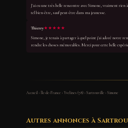
J'ai eu une très belle rencontre avec Simone, vraiment rien à
tel bien-être, sauf peut-être dans ma jeunesse.
★★★★★
Thierry
Simone, je tenais à partager à quel point j'ai adoré notre 
rendre les choses mémorables. Merci pour cette belle expérie
Accueil
›
Île-de-France
›
Yvelines (78)
›
Sartrouville
›
Simone
Autres annonces à Sartrou