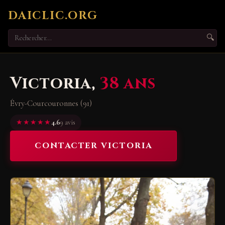
DAICLIC.ORG
🔍
Victoria,
38 ans
Évry-Courcouronnes (91)
★★★★★
4.6
9 avis
CONTACTER VICTORIA