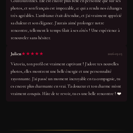
Courcouronnes. Elle est encore plus belle en personne que sur ses
photos, et son français est impeccable, ce qui a rendu nos échanges
très agréables. L'ambiance était détendue, et j'ai vraiment apprécié
sa chaleur et son élégance. J'aurais aimé prolonger notre
rencontre, tellement le temps filait à ses côtés ! Une expérience à
renouveler sans hésiter.
★★★★★
Julien
2026-03-25
Victoria, ton profil est vraiment captivant ! J'adore tes nouvelles
photos, elles montrent une belle énergie et une personnalité
rayonnante. J'ai passé un moment incroyable en ta compagnie, tu
es encore plus charmante en vrai. Ta douceur et ton charme m'ont
vraiment conquis. Hâte de te revoir, tu es une belle rencontre ! ❤️