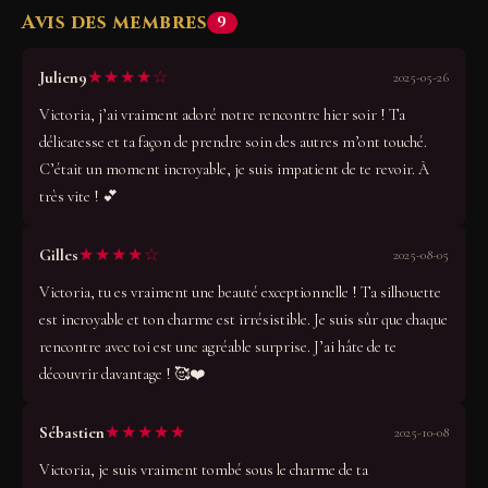
Avis des membres
9
★★★★☆
Julien9
2025-05-26
Victoria, j’ai vraiment adoré notre rencontre hier soir ! Ta
délicatesse et ta façon de prendre soin des autres m’ont touché.
C’était un moment incroyable, je suis impatient de te revoir. À
très vite ! 💕
★★★★☆
Gilles
2025-08-05
Victoria, tu es vraiment une beauté exceptionnelle ! Ta silhouette
est incroyable et ton charme est irrésistible. Je suis sûr que chaque
rencontre avec toi est une agréable surprise. J’ai hâte de te
découvrir davantage ! 🥰❤️
★★★★★
Sébastien
2025-10-08
Victoria, je suis vraiment tombé sous le charme de ta