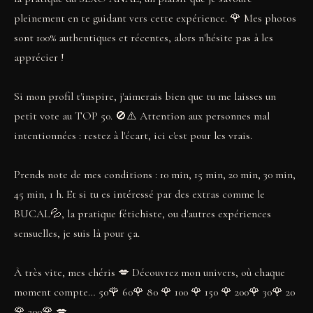
pleinement en te guidant vers cette expérience. 🌹 Mes photos
sont 100% authentiques et récentes, alors n'hésite pas à les
apprécier !
Si mon profil t'inspire, j'aimerais bien que tu me laisses un
petit vote au TOP 50. 🚫⚠️ Attention aux personnes mal
intentionnées : restez à l'écart, ici c'est pour les vrais.
Prends note de mes conditions : 10 min, 15 min, 20 min, 30 min,
45 min, 1 h. Et si tu es intéressé par des extras comme le
BUCAL💦, la pratique fétichiste, ou d'autres expériences
sensuelles, je suis là pour ça.
À très vite, mes chéris 💋 Découvrez mon univers, où chaque
moment compte… 50🌹 60🌹 80 🌹 100 🌹 150 🌹 200🌹 30🌹 20
🌹 300🌹 💋