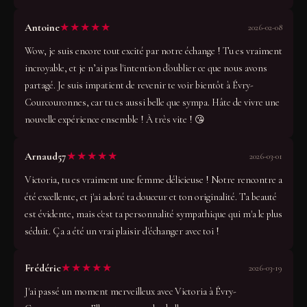
★★★★★
Antoine
2026-02-08
Wow, je suis encore tout excité par notre échange ! Tu es vraiment
incroyable, et je n’ai pas l'intention d'oublier ce que nous avons
partagé. Je suis impatient de revenir te voir bientôt à Évry-
Courcouronnes, car tu es aussi belle que sympa. Hâte de vivre une
nouvelle expérience ensemble ! À très vite ! 😘
★★★★★
Arnaud57
2026-03-01
Victoria, tu es vraiment une femme délicieuse ! Notre rencontre a
été excellente, et j'ai adoré ta douceur et ton originalité. Ta beauté
est évidente, mais c'est ta personnalité sympathique qui m'a le plus
séduit. Ça a été un vrai plaisir d'échanger avec toi !
★★★★★
Frédéric
2026-03-19
J'ai passé un moment merveilleux avec Victoria à Évry-