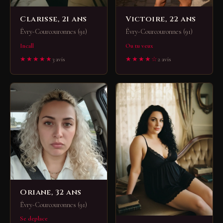
Clarisse, 21 ans
Victoire, 22 ans
Évry-Courcouronnes (91)
Évry-Courcouronnes (91)
Incall
Ou tu veux
★★★★★
3 avis
★★★★☆
2 avis
Oriane, 32 ans
Évry-Courcouronnes (91)
Se deplace