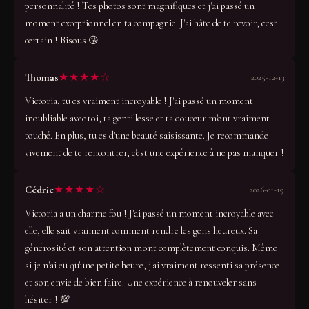
personnalité ! Tes photos sont magnifiques et j'ai passé un
moment exceptionnel en ta compagnie. J'ai hâte de te revoir, c'est
certain ! Bisous 😘
★★★★☆
Thomas
2025-12-13
Victoria, tu es vraiment incroyable ! J'ai passé un moment
inoubliable avec toi, ta gentillesse et ta douceur m'ont vraiment
touché. En plus, tu es d'une beauté saisissante. Je recommande
vivement de te rencontrer, c'est une expérience à ne pas manquer !
★★★★☆
Cédric
2026-01-19
Victoria a un charme fou ! J'ai passé un moment incroyable avec
elle, elle sait vraiment comment rendre les gens heureux. Sa
générosité et son attention m'ont complètement conquis. Même
si je n'ai eu qu'une petite heure, j'ai vraiment ressenti sa présence
et son envie de bien faire. Une expérience à renouveler sans
hésiter ! 💯