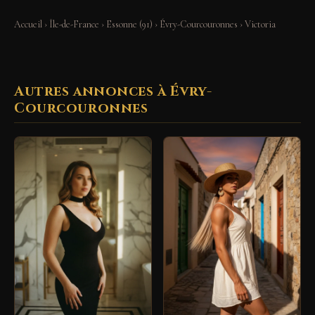
Accueil
›
Île-de-France
›
Essonne (91)
›
Évry-Courcouronnes
›
Victoria
Autres annonces à Évry-
Courcouronnes